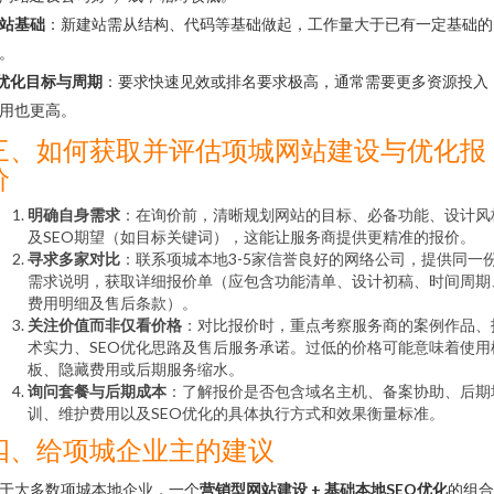
站基础
：新建站需从结构、代码等基础做起，工作量大于已有一定基础的
。
优化目标与周期
：要求快速见效或排名要求极高，通常需要更多资源投入
用也更高。
三、如何获取并评估项城网站建设与优化报
价
明确自身需求
：在询价前，清晰规划网站的目标、必备功能、设计风
及SEO期望（如目标关键词），这能让服务商提供更精准的报价。
寻求多家对比
：联系项城本地3-5家信誉良好的网络公司，提供同一
需求说明，获取详细报价单（应包含功能清单、设计初稿、时间周期
费用明细及售后条款）。
关注价值而非仅看价格
：对比报价时，重点考察服务商的案例作品、
术实力、SEO优化思路及售后服务承诺。过低的价格可能意味着使用
板、隐藏费用或后期服务缩水。
询问套餐与后期成本
：了解报价是否包含域名主机、备案协助、后期
训、维护费用以及SEO优化的具体执行方式和效果衡量标准。
四、给项城企业主的建议
于大多数项城本地企业，一个
营销型网站建设 + 基础本地SEO优化
的组合