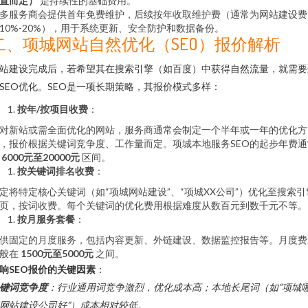
置而定）
是持续性的基础费用。
多服务商会提供首年免费维护，后续按年收取维护费（通常为网站建设费
10%-20%），用于系统更新、安全防护和数据备份。
二、项城网站自然优化（SEO）报价解析
站建设完成后，若希望其在搜索引擎（如百度）中获得自然流量，就需要
SEO优化。SEO是一项长期策略，其报价模式多样：
按年/按项目收费
：
对新站或需全面优化的网站，服务商通常会制定一个半年或一年的优化方
，报价根据关键词竞争度、工作量而定。项城本地服务SEO的起步年费通
在
6000元至20000元
区间。
按关键词排名收费
：
定将特定核心关键词（如“项城网站建设”、“项城XX公司”）优化至搜索引
页，按词收费。每个关键词的优化费用根据难度从数百元到数千元不等。
按月服务套餐
：
供固定的月度服务，包括内容更新、外链建设、数据监控报告等。月度费
般在
1500元至5000元
之间。
响SEO报价的关键因素
：
键词竞争度
：行业通用词竞争激烈，优化成本高；本地长尾词（如“项城
网站建设公司好”）成本相对较低。