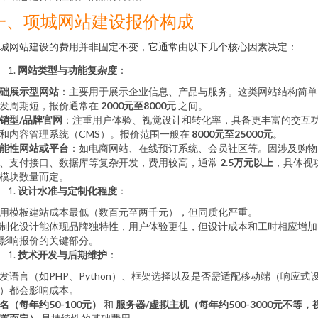
一、项城网站建设报价构成
城网站建设的费用并非固定不变，它通常由以下几个核心因素决定：
网站类型与功能复杂度
：
础展示型网站
：主要用于展示企业信息、产品与服务。这类网站结构简单
发周期短，报价通常在
2000元至8000元
之间。
销型/品牌官网
：注重用户体验、视觉设计和转化率，具备更丰富的交互
和内容管理系统（CMS）。报价范围一般在
8000元至25000元
。
能性网站或平台
：如电商网站、在线预订系统、会员社区等。因涉及购物
、支付接口、数据库等复杂开发，费用较高，通常
2.5万元以上
，具体视
模块数量而定。
设计水准与定制化程度
：
用模板建站成本最低（数百元至两千元），但同质化严重。
制化设计能体现品牌独特性，用户体验更佳，但设计成本和工时相应增加
影响报价的关键部分。
技术开发与后期维护
：
发语言（如PHP、Python）、框架选择以及是否需适配移动端（响应式
）都会影响成本。
名（每年约50-100元）
和
服务器/虚拟主机（每年约500-3000元不等，