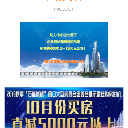
PRODUCT